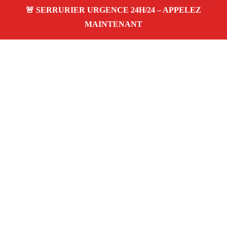
À propos Serrurier Proximite
Serrurier Proximite — Serrurier à Marseille — Urgences
et Installations 24h/24, 4.9
avis, pas cher, tarifs
honnêtes.
Adresse : Marseille
Téléphone :
06 28 31 86 20
Horaires :