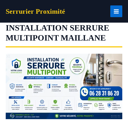
Aller
Serrurier Proximité
au
contenu
INSTALLATION SERRURE
MULTIPOINT MAILLANE