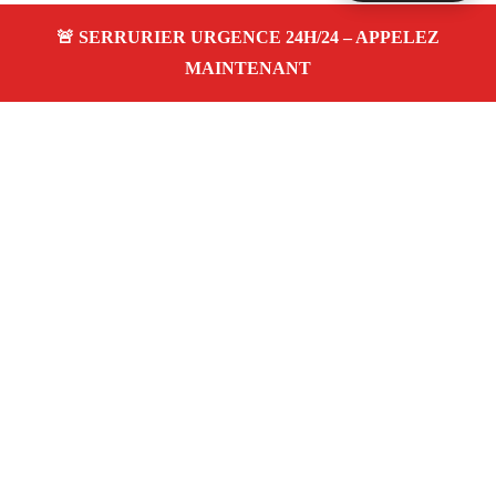
À propos Serrurier Proximite
Serrurier Proximite — Serrurier à Maillane —
Dépannage urgence, intervention 24/24 jour/nuit, Devis
gratuit.
Adresse : Maillane 13910
Téléphone :
06 28 31 86 20