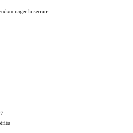
 endommager la serrure
/7
ériés