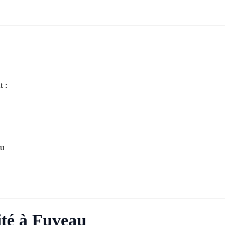
t :
au
ité à Fuveau