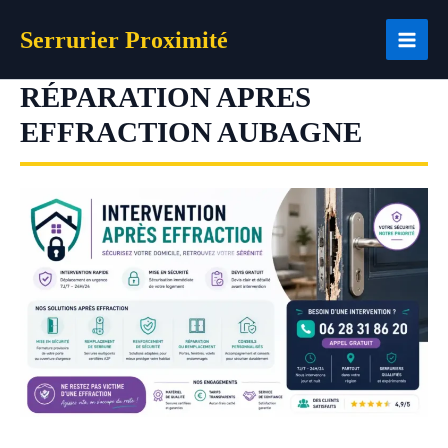
Aller
Serrurier Proximité
au
contenu
RÉPARATION APRES
EFFRACTION AUBAGNE