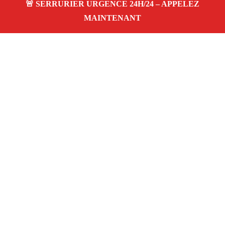
À propos Serrurier Proximite
Serrurier Proximite — Serrurier à Aubagne —
Dépannage urgence, intervention 24/24 jour/nuit, Devis
gratuit.
Adresse : Aubagne 13400
Téléphone :
06 28 31 86 20
Horaires :