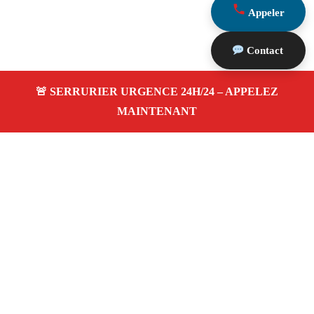
Appeler
Contact
À propos Serrurier Proximite
Serrurier Proximite — Serrurier à Fos Sur Mer —
Dépannage urgence, intervention 24/24 jour/nuit, Devis
gratuit.
Adresse : Fos Sur Mer 13270