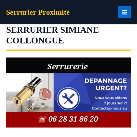
Aller
Serrurier Proximité
au
contenu
SERRURIER SIMIANE
COLLONGUE