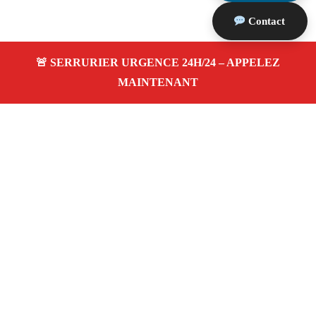
Contact
À propos Serrurier Proximite
Serrurier Proximite — Serrurier Marseille 13009 —
Dépannage Ouverture de porte, Pose serrure, dépannage
24h/24 et 7j/7 à Marseille 13009.
Adresse : Marseille 13009