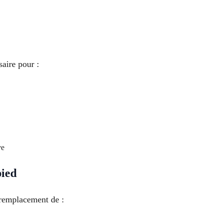
saire pour :
ve
pied
e remplacement de :