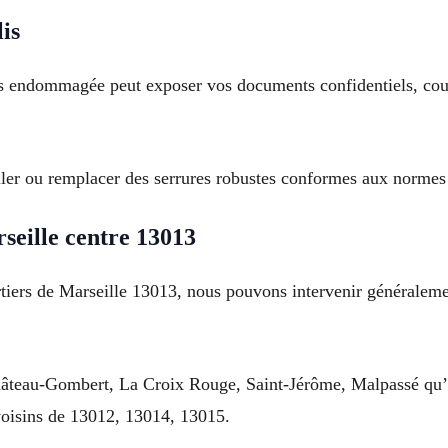
lis
s endommagée peut exposer vos documents confidentiels, courri
aller ou remplacer des serrures robustes conformes aux normes
seille centre 13013
artiers de Marseille 13013, nous pouvons intervenir généralem
 Château-Gombert, La Croix Rouge, Saint-Jérôme, Malpassé q
voisins de 13012, 13014, 13015.