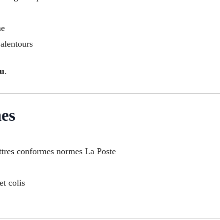
me
 alentours
ou
.
mes
ettres conformes normes La Poste
t colis