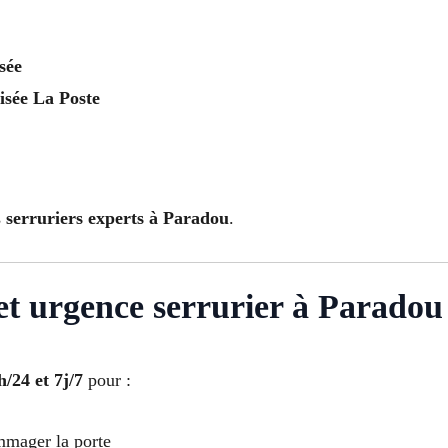
sée
lisée La Poste
s
serruriers experts à Paradou
.
et urgence serrurier à Paradou
h/24 et 7j/7
pour :
mmager la porte