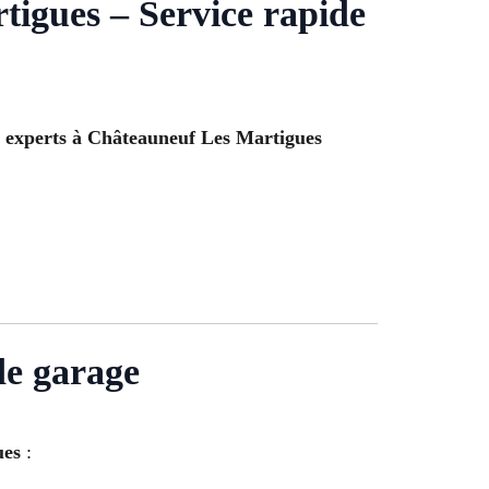
igues – Service rapide
s experts à Châteauneuf Les Martigues
de garage
ues
: