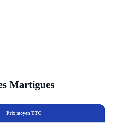
es Martigues
Prix moyen TTC