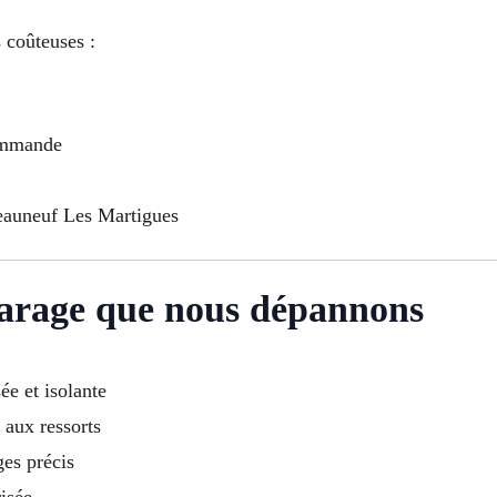
 coûteuses :
commande
teauneuf Les Martigues
garage que nous dépannons
e et isolante
 aux ressorts
ges précis
isée