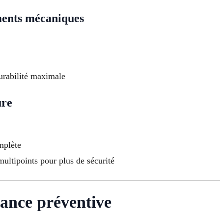
ments mécaniques
durabilité maximale
ure
mplète
multipoints pour plus de sécurité
ance préventive