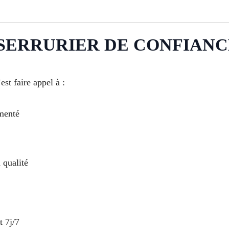
ERRURIER DE CONFIANCE À 
’est faire appel à :
imenté
 qualité
t 7j/7