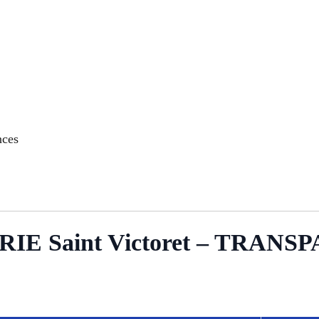
nces
E Saint Victoret – TRANS