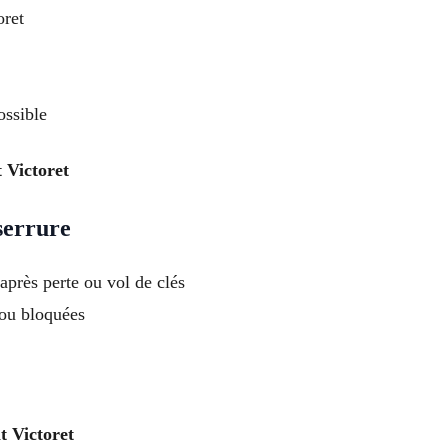
oret
ossible
 Victoret
serrure
après perte ou vol de clés
ou bloquées
t Victoret