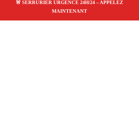
À propos Serrurier Proximite
Serrurier Proximite — Serrurier à Grans — Dépannage
urgence, intervention 24/24 jour/nuit, Devis gratuit.
Adresse : Grans 13450
Téléphone :
06 28 31 86 20
Horaires :
24h/24, 7j/7