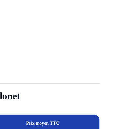
lonet
Prix moyen TTC