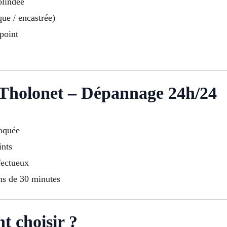
blindée
ue / encastrée)
point
 Tholonet – Dépannage 24h/24
loquée
ints
fectueux
ins de 30 minutes
t choisir ?