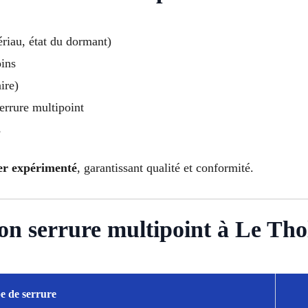
ériau, état du dormant)
oins
ire)
serrure multipoint
s
er expérimenté
, garantissant qualité et conformité.
tion serrure multipoint à Le Tho
e de serrure