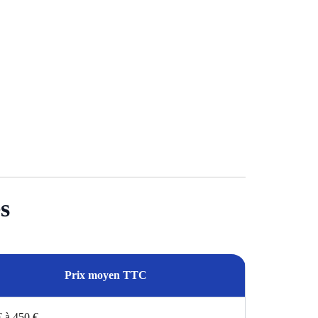
s
Prix moyen TTC
€ à 450 €