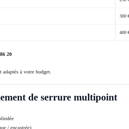
300 
400 
 86 20
et adaptés à votre budget.
ment de serrure multipoint
blindée
ue / encastrée)