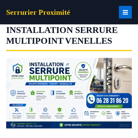
Aller
Serrurier Proximité
au
contenu
INSTALLATION SERRURE
MULTIPOINT VENELLES