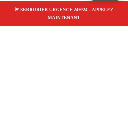
À propos Serrurier Proximite
Serrurier Proximite — Serrurier à Venelles —
Dépannage urgence, intervention 24/24 jour/nuit, Devis
gratuit.
Adresse : Venelles 13770
Téléphone :
06 28 31 86 20