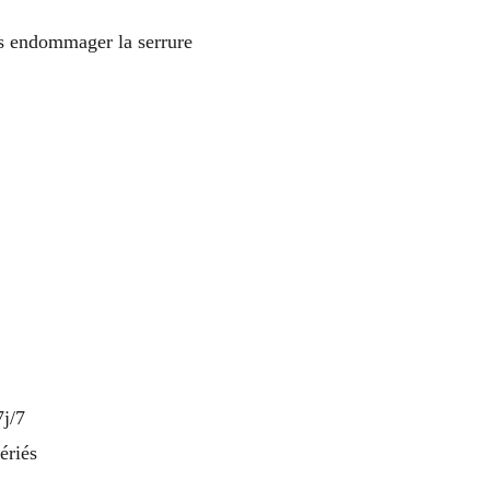
s endommager la serrure
j/7
ériés