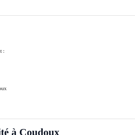
t :
oux
ité à Coudoux