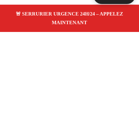
À propos Serrurier Proximite
Serrurier Proximite — Serrurier à Lambesc —
Dépannage urgence, intervention 24/24 jour/nuit, Devis
gratuit.
Adresse : Lambesc 13410
Téléphone :
06 28 31 86 20