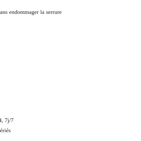
sans endommager la serrure
, 7j/7
ériés