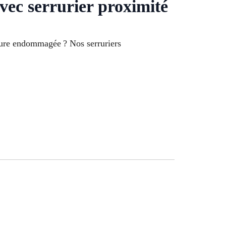
vec serrurier proximité
rrure endommagée ? Nos serruriers