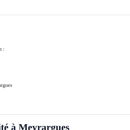
t :
argues
ité à Meyrargues