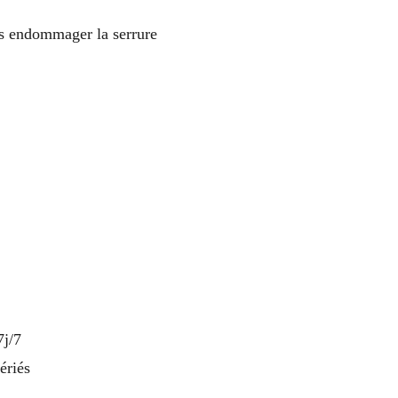
s endommager la serrure
7j/7
ériés