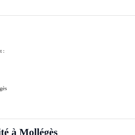
t :
égès
té à Mollégès