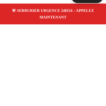
À propos Serrurier Proximite
Serrurier Proximite — Serrurier à Vitrolles —
Dépannage urgence, intervention 24/24 jour/nuit, Devis
gratuit.
Adresse : Vitrolles 13127
Téléphone :
06 28 31 86 20