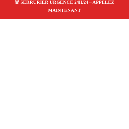
À propos Serrurier Proximite
Serrurier Proximite — Serrurier à Gréasque —
Dépannage urgence, intervention 24/24 jour/nuit, Devis
gratuit.
Adresse : Gréasque 13850
Téléphone :
06 28 31 86 20
Horaires :