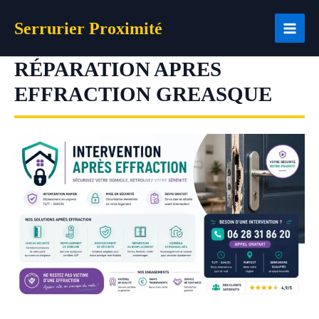
Aller
Serrurier Proximité
au
contenu
RÉPARATION APRES
EFFRACTION GREASQUE