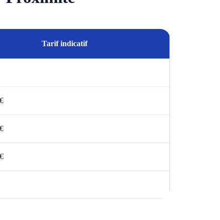
Tarif indicatif
 €
 €
 €