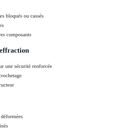
es bloqués ou cassés
es
tres composants
effraction
ur une sécurité renforcée
 crochetage
ructeur
 déformées
isés