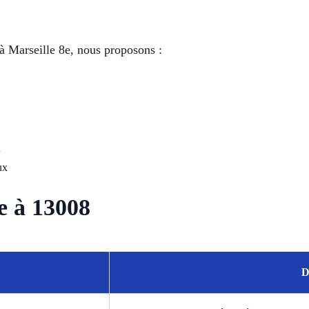
à Marseille 8e, nous proposons :
n
ux
ie à 13008
D