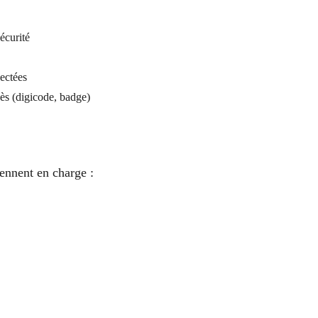
sécurité
nectées
ès (digicode, badge)
ennent en charge :