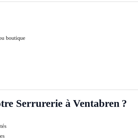
ou boutique
re Serrurerie à Ventabren ?
tés
ces