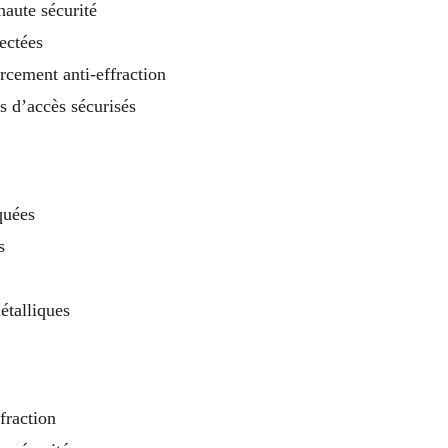
haute sécurité
ectées
orcement anti-effraction
s d’accès sécurisés
quées
s
étalliques
ffraction