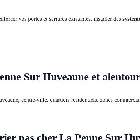
forcer vos portes et serrures existantes, installer des
systèm
Penne Sur Huveaune et alentour
veaune, centre-ville, quartiers résidentiels, zones commercia
rurier pas cher La Penne Sur H