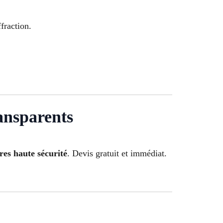
ffraction.
ansparents
res haute sécurité
. Devis gratuit et immédiat.