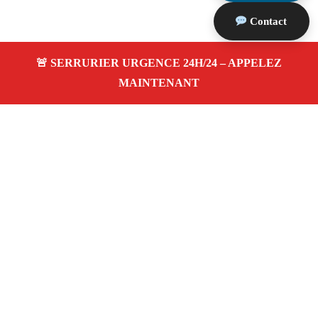
Contact
À propos Serrurier Proximite
Serrurier Proximite — Serrurier Marseille 13006 —
Dépannage Ouverture de porte, Pose serrure, dépannage
24h/24 et 7j/7 à Marseille 13006.
Adresse : Marseille 13006