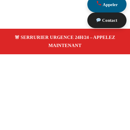
Appeler
Contact
À propos Serrurier Proximite
Serrurier Proximite — Serrurier Marseille 13012 —
Dépannage Ouverture de porte, Pose serrure, dépannage
24h/24 et 7j/7 à Marseille 13012.
Adresse : Marseille 13012