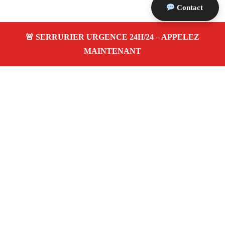
Contact
À propos Serrurier Proximite
Serrurier Proximite — Serrurier à Cuges Les Pins —
Dépannage urgence, intervention 24/24 jour/nuit, Devis
gratuit.
Adresse : Cuges Les Pins 13780
Téléphone :
06 28 31 86 20