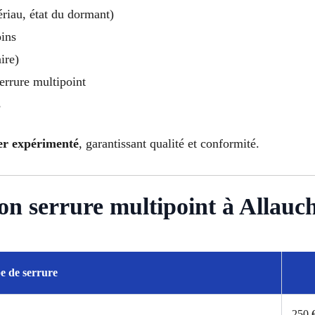
ériau, état du dormant)
oins
ire)
serrure multipoint
s
er expérimenté
, garantissant qualité et conformité.
tion serrure multipoint à Allauc
e de serrure
250 