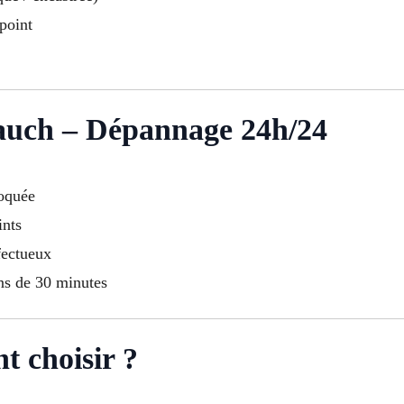
point
lauch – Dépannage 24h/24
loquée
ints
fectueux
ins de 30 minutes
t choisir ?