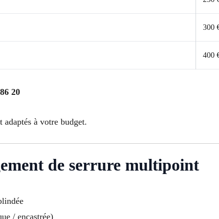
300 
400 
 86 20
et adaptés à votre budget.
ment de serrure multipoint
blindée
ue / encastrée)