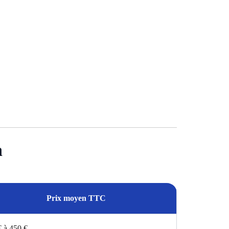
h
Prix moyen TTC
€ à 450 €