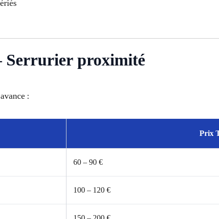
ériés
– Serrurier proximité
’avance :
Prix 
60 – 90 €
100 – 120 €
150 – 200 €