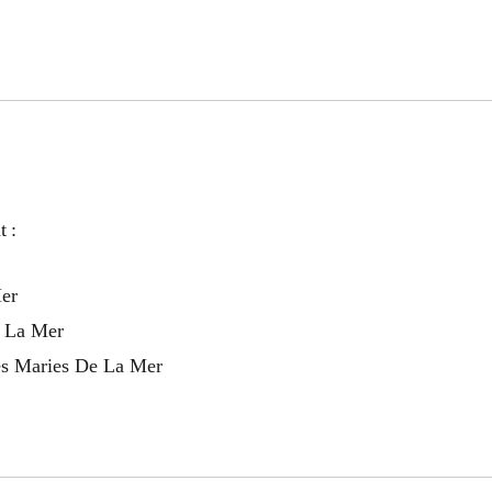
t :
Mer
e La Mer
tes Maries De La Mer