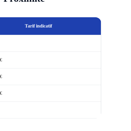
Tarif indicatif
 €
 €
 €