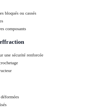
es bloqués ou cassés
es
tres composants
effraction
ur une sécurité renforcée
 crochetage
ructeur
 déformées
isés