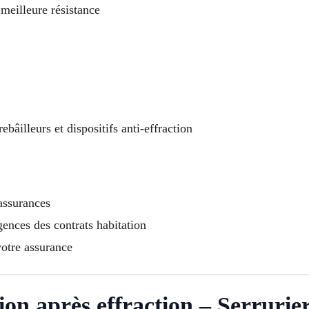
meilleure résistance
bâilleurs et dispositifs anti-effraction
 assurances
ences des contrats habitation
votre assurance
tion après effraction – Serrurie