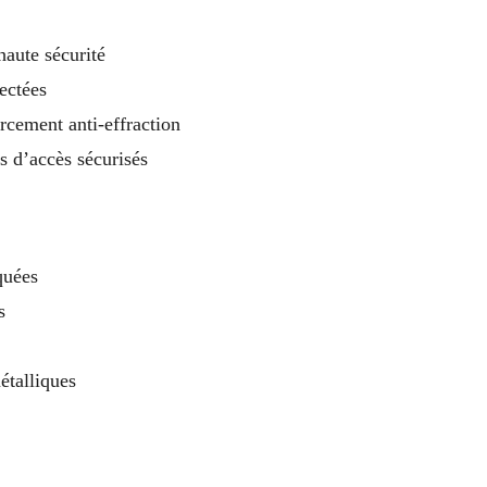
haute sécurité
ectées
orcement anti-effraction
s d’accès sécurisés
quées
s
étalliques