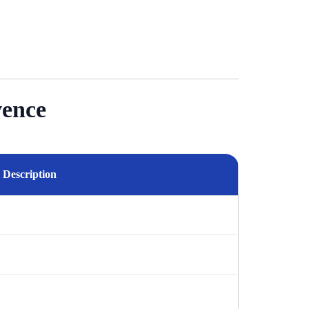
vence
Description