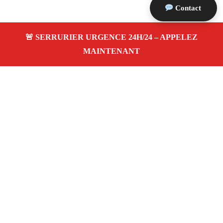
Contact
À propos Serrurier Proximite
Serrurier Proximite — Serrurier à Fontvieille —
Dépannage urgence, intervention 24/24 jour/nuit, Devis
gratuit.
Adresse : Fontvieille 13990
Téléphone :
06 28 31 86 20