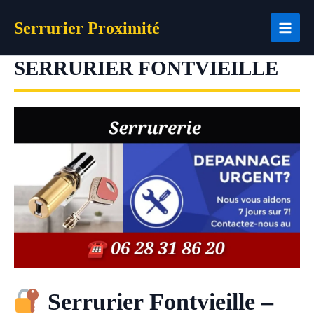
Aller
Serrurier Proximité
au
contenu
SERRURIER FONTVIEILLE
Serrurier Fontvieille –