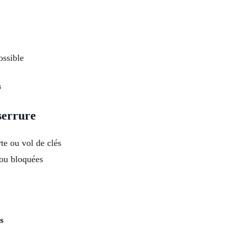
ossible
s
serrure
te ou vol de clés
ou bloquées
s