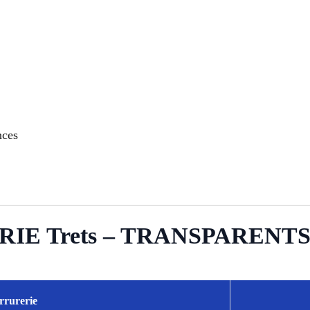
nces
IE Trets – TRANSPARENT
errurerie