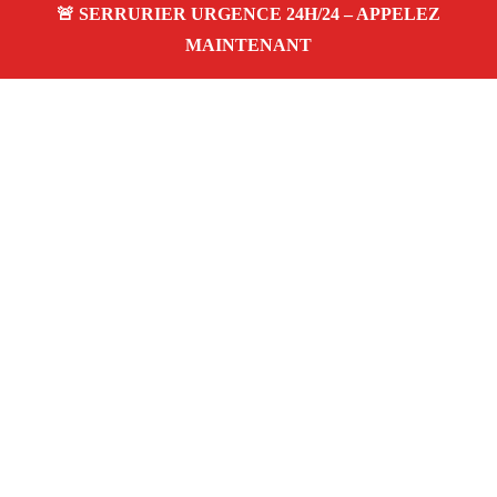
À propos Serrurier Proximite
Serrurier Proximite — Serrurier à Eguilles — Dépannage
urgence, intervention 24/24 jour/nuit, Devis gratuit.
Adresse : Eguilles 13510
Téléphone :
06 28 31 86 20
Horaires :
24h/24, 7j/7